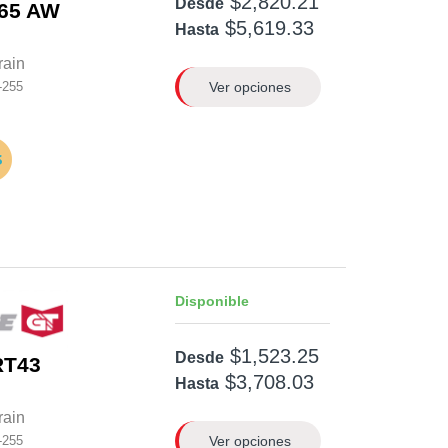
$2,820.21
Desde
365 AW
$5,619.33
Hasta
rain
Ver opciones
-255
Disponible
$1,523.25
Desde
RT43
$3,708.03
Hasta
rain
Ver opciones
-255