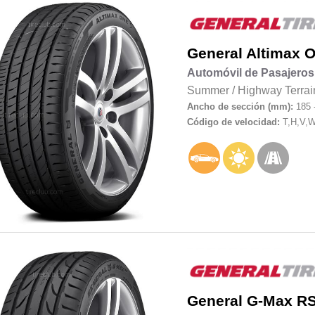
General
Altimax 
Automóvil de Pasajeros
Summer
/
Highway Terrai
Ancho de sección (mm):
185 
Código de velocidad:
T,H,V,
General
G-Max R