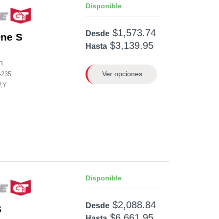
Disponible
$1,573.74
Desde
One S
$3,139.95
Hasta
n
Ver opciones
-235
W,Y
Disponible
$2,088.84
Desde
S
$6,661.95
Hasta