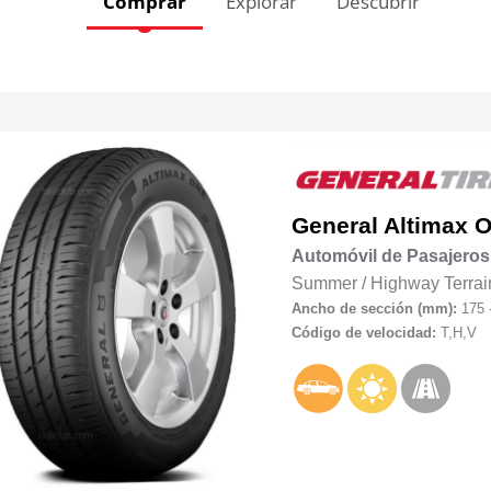
Comprar
Explorar
Descubrir
General
Altimax 
Automóvil de Pasajeros
Summer
/
Highway Terrai
Ancho de sección (mm):
175 
Código de velocidad:
T,H,V