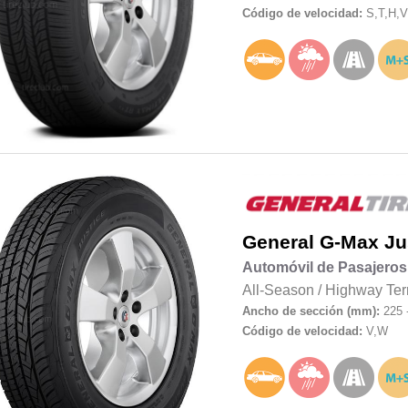
Código de velocidad:
S,T,H,V
General
G-Max Ju
Automóvil de Pasajeros
All-Season
/
Highway Ter
Ancho de sección (mm):
225 
Código de velocidad:
V,W