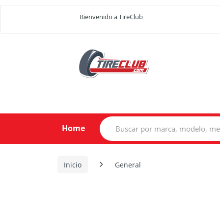
Bienvenido a TireClub
Search
Home
for:
Inicio
General