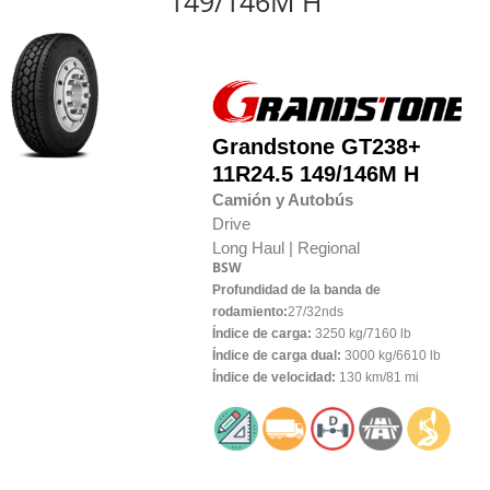
149/146M H
Grandstone
GT238+
11R24.5 149/146M H
Camión y Autobús
Drive
Long Haul |
Regional
BSW
Profundidad de la banda de
rodamiento:
27/32nds
Índice de carga:
3250 kg/7160 lb
Índice de carga dual:
3000 kg/6610 lb
Índice de velocidad:
130 km/81 mi