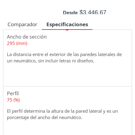
$3,446.67
Desde
$4,032.26
Hasta
Comparador
Especificaciones
No Disponible
Ancho de sección
295 (mm)
La distancia entre el exterior de las paredes laterales de
Medidas
un neumático, sin incluir letras ni diseños.
Perfil
75 (%)
El perfil determina la altura de la pared lateral y es un
porcentaje del ancho del neumático.