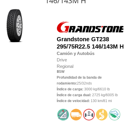
146/143M H
Grandstone
GT238
295/75R22.5 146/143M H
Camión y Autobús
Drive
Regional
BSW
Profundidad de la banda de
rodamiento:
25/32nds
Índice de carga:
3000 kg/6610 lb
Índice de carga dual:
2725 kg/6005 lb
Índice de velocidad:
130 km/81 mi