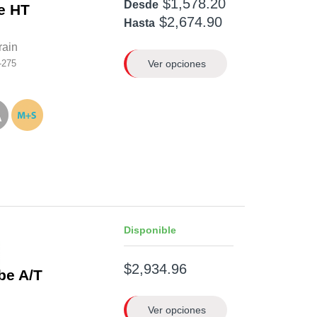
$1,578.20
Desde
e HT
$2,674.90
Hasta
rain
Ver opciones
-275
Disponible
$2,934.96
be A/T
Ver opciones