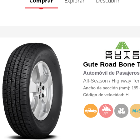
Comprar
Explorar
Descubrir
Gute Road
Bone T
Automóvil de Pasajeros
All-Season
/
Highway Ter
Ancho de sección (mm):
185 
Código de velocidad:
H