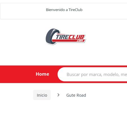
Bienvenido a TireClub
Search
Home
for:
Inicio
Gute Road