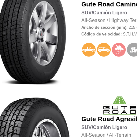
Gute Road
Camin
SUV/Camión Ligero
All-Season
/
Highway Ter
Ancho de sección (mm):
215 
Código de velocidad:
S,T,H,V
Gute Road
Agresi
SUV/Camión Ligero
All-Season
/
All-Terrain