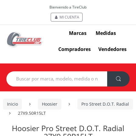
Bienvenido a TireClub
MI CUENTA
Marcas
Medidas
Compradores
Vendedores
Search
for:
Inicio
Hoosier
Pro Street D.O.T. Radial
27X9.50R15LT
Hoosier Pro Street D.O.T. Radial