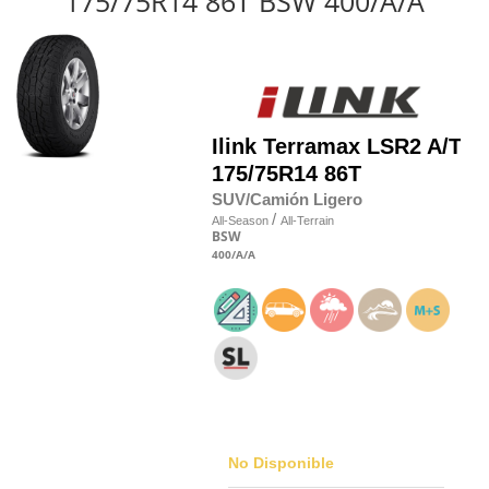
175/75R14 86T BSW 400/A/A
Ilink
Terramax LSR2 A/T
175/75R14 86T
SUV/Camión Ligero
/
All-Season
All-Terrain
BSW
400
/A
/A
No Disponible