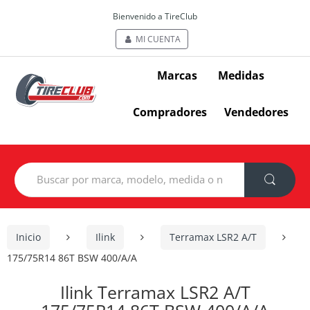
Bienvenido a TireClub
MI CUENTA
Marcas
Medidas
Compradores
Vendedores
Search
for:
Inicio
Ilink
Terramax LSR2 A/T
175/75R14 86T BSW 400/A/A
Ilink Terramax LSR2 A/T