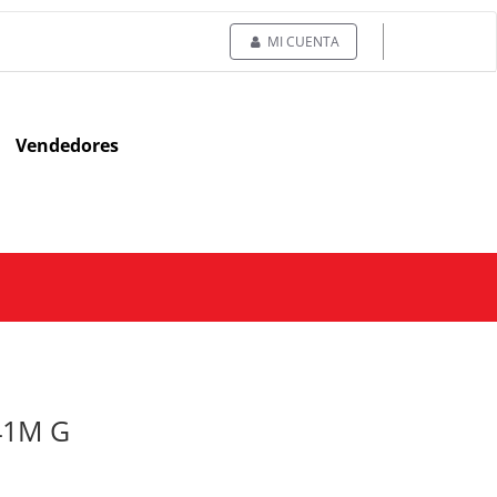
MI CUENTA
Vendedores
141M G