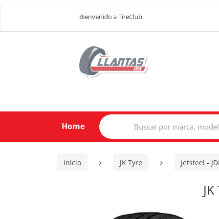
Bienvenido a TireClub
Search
Home
for:
Inicio
JK Tyre
Jetsteel - J
JK