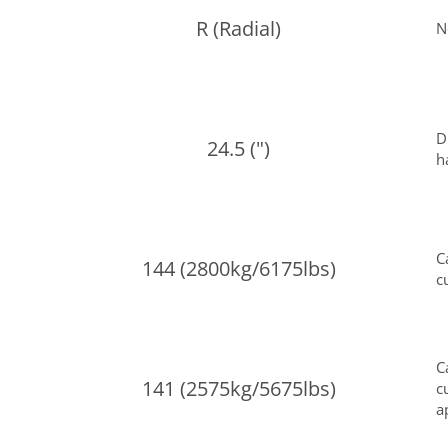
R (Radial)
N
D
24.5 (")
h
C
144 (2800kg/6175lbs)
c
C
141 (2575kg/5675lbs)
c
a