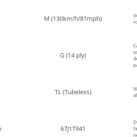
V
M (130km/h/81mph)
r
C
s
G (14 ply)
d
p
N
TL (Tubeless)
a
D
e
67J1T941
f
n