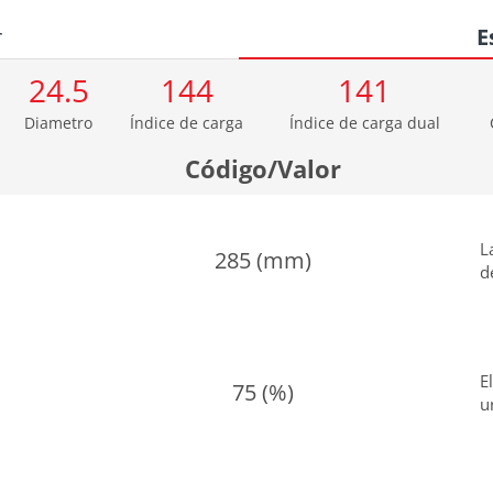
r
E
24.5
144
141
Diametro
Índice de carga
Índice de carga dual
Código/Valor
L
285 (mm)
d
E
75 (%)
u