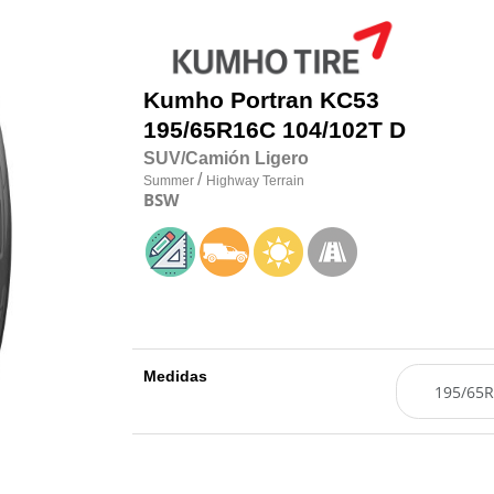
Kumho
Portran KC53
195/65R16C 104/102T D
SUV/Camión Ligero
/
Summer
Highway Terrain
BSW
Medidas