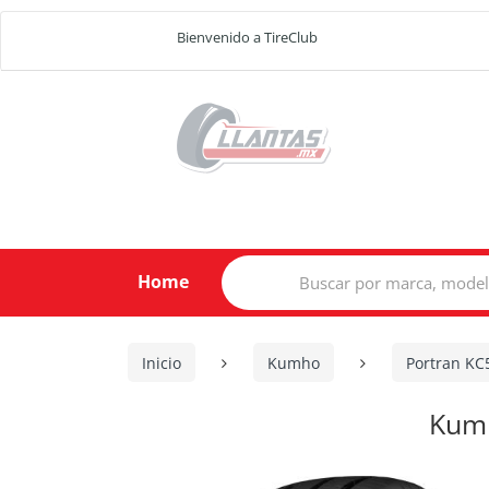
Bienvenido a TireClub
Search
Home
for:
Inicio
Kumho
Portran KC
Kumh