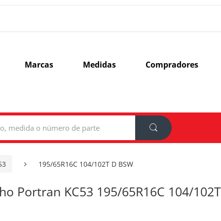
Marcas
Medidas
Compradores
53
195/65R16C 104/102T D BSW
o Portran KC53 195/65R16C 104/102