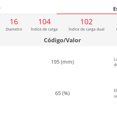
r
E
16
104
102
Diametro
Índice de carga
Índice de carga dual
Código/Valor
L
195 (mm)
d
E
65 (%)
u