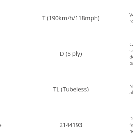
V
T (190km/h/118mph)
r
C
s
D (8 ply)
d
p
N
TL (Tubeless)
a
D
e
2144193
f
n