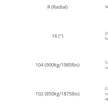
R (Radial)
N
D
16 (")
h
C
104 (900kg/1985lbs)
c
C
102 (850kg/1875lbs)
c
a