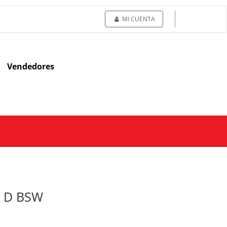
MI CUENTA
Vendedores
T D BSW