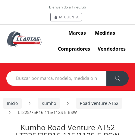
Bienvenido a TireClub
MI CUENTA
Marcas
Medidas
Compradores
Vendedores
Search
for:
Inicio
Kumho
Road Venture AT52
LT225/75R16 115/112S E BSW
Kumho Road Venture AT52