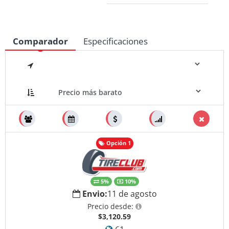
Comparador
Especificaciones
Medidas
Opción 1
5%
10%
Envio:
11 de agosto
Precio desde:
$3,120.59