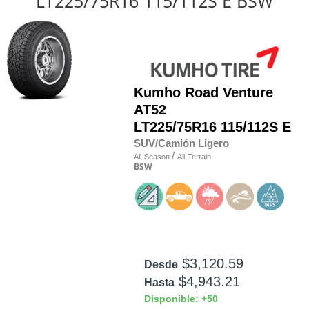
LT225/75R16 115/112S E BSW
Kumho
Road Venture
AT52
LT225/75R16 115/112S E
SUV/Camión Ligero
/
All-Season
All-Terrain
BSW
$3,120.59
Desde
$4,943.21
Hasta
Disponible: +50