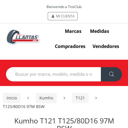
Bienvenido a TireClub
MI CUENTA
Marcas
Medidas
Compradores
Vendedores
Search
for:
Inicio
Kumho
T121
T125/80D16 97M BSW
Kumho T121 T125/80D16 97M