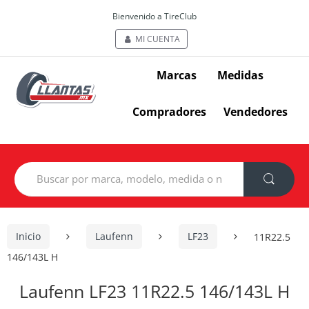
Bienvenido a TireClub
MI CUENTA
Marcas
Medidas
Compradores
Vendedores
Search
for:
Inicio
Laufenn
LF23
11R22.5
146/143L H
Laufenn LF23 11R22.5 146/143L H