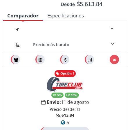
$5,613.84
Desde
$6,330.96
Hasta
Comparador
Especificaciones
Disponible: 8
Medidas
Opción 1
5%
10%
Envio:
11 de agosto
Precio desde:
$5,613.84
6