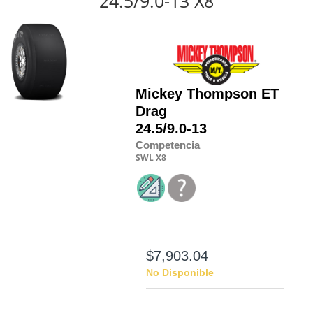
24.5/9.0-13 X8
Mickey Thompson
ET
Drag
24.5/9.0-13
Competencia
SWL
X8
$7,903.04
No Disponible