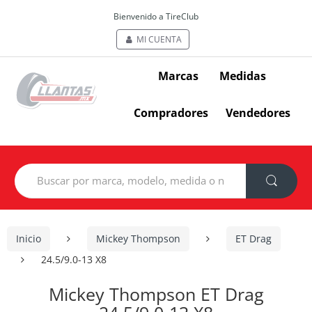
Bienvenido a TireClub
MI CUENTA
Marcas
Medidas
Compradores
Vendedores
Search
for:
Inicio
Mickey Thompson
ET Drag
24.5/9.0-13 X8
Mickey Thompson ET Drag