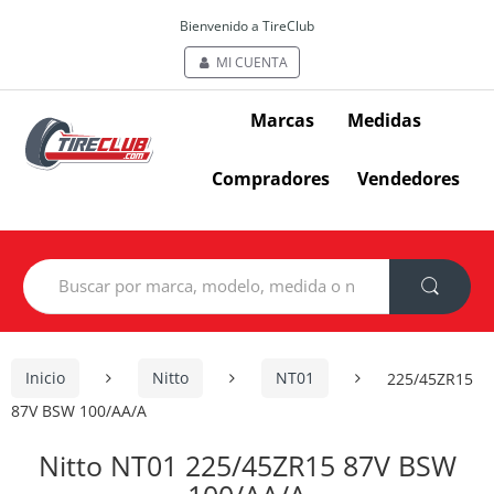
Bienvenido a TireClub
MI CUENTA
Marcas
Medidas
Compradores
Vendedores
Search
for:
Inicio
Nitto
NT01
225/45ZR15
87V BSW 100/AA/A
Nitto NT01 225/45ZR15 87V BSW