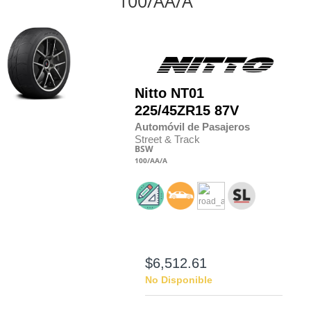
100/AA/A
Nitto
NT01
225/45
Z
R15 87V
Automóvil de Pasajeros
Street & Track
BSW
100
/AA
/A
$6,512.61
No Disponible