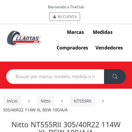
Bienvenido a TireClub
MI CUENTA
Marcas
Medidas
Compradores
Vendedores
Search
for:
Inicio
Nitto
NT555RII
305/40R22 114W XL BSW 100/A/A
Nitto NT555RII 305/40R22 114W