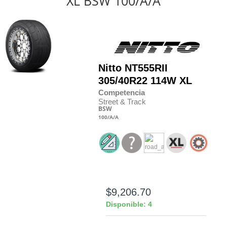
XL BSW 100/A/A
Nitto
NT555RII
305/40R22 114W XL
Competencia
Street & Track
BSW
100
/A
/A
$9,206.70
Disponible: 4