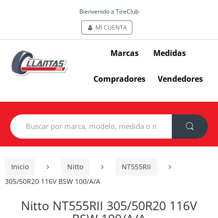
Bienvenido a TireClub
MI CUENTA
Marcas
Medidas
Compradores
Vendedores
Search
for:
Inicio
Nitto
NT555RII
305/50R20 116V BSW 100/A/A
Nitto NT555RII 305/50R20 116V