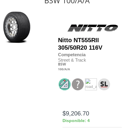
BSW 100/A/A
Nitto
NT555RII
305/50R20 116V
Competencia
Street & Track
BSW
100
/A
/A
$9,206.70
Disponible: 4