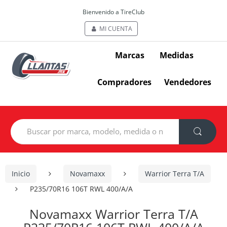
Bienvenido a TireClub
MI CUENTA
Marcas
Medidas
Compradores
Vendedores
Search
for:
Inicio
Novamaxx
Warrior Terra T/A
P235/70R16 106T RWL 400/A/A
Novamaxx Warrior Terra T/A