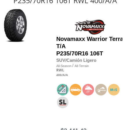
P235/70R16 106T RWL 400/A/A
Novamaxx
Warrior Terra
T/A
P235/70R16 106T
SUV/Camión Ligero
/
All-Season
All-Terrain
RWL
400
/A
/A