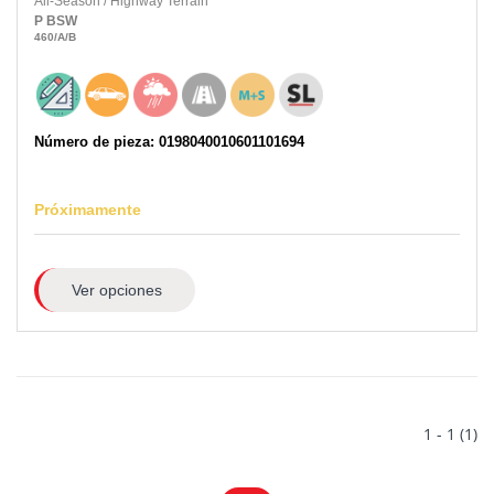
All-Season
/
Highway Terrain
P
BSW
460
/A
/B
Número de pieza: 0198040010601101694
Próximamente
Ver opciones
1 - 1 (1)