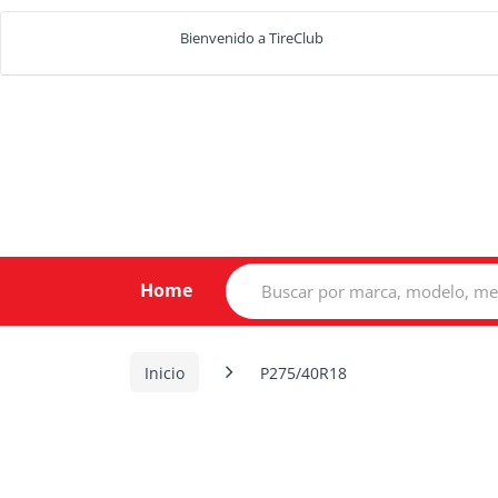
Bienvenido a TireClub
Search
Home
for:
Inicio
P275/40R18