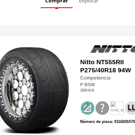
Comprar
Explorar
Nitto
NT555RII
P275/40R18 94W
Competencia
P
BSW
100
/A
/A
Número de pieza: 011602657