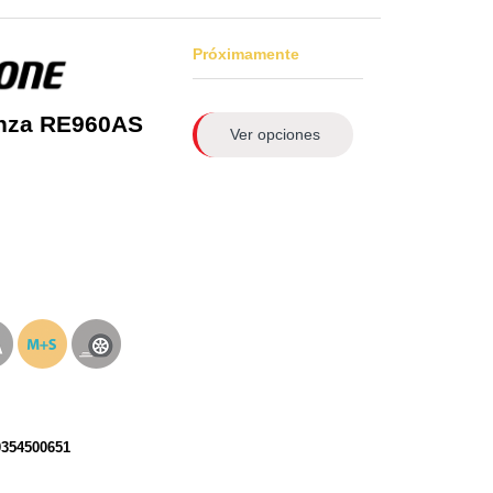
Próximamente
nza RE960AS
Ver opciones
0354500651