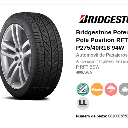
Bridgestone
Pote
Pole Position RFT
P275/40R18 94W
Automóvil de Pasajeros
All-Season
/
Highway Terrain
P
RFT
BSW
400
/AA
/A
Número de pieza: 002600385