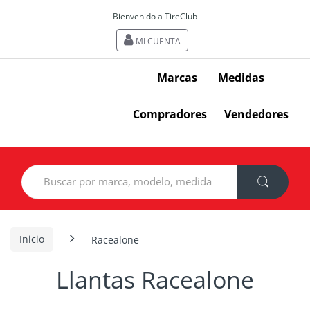
Bienvenido a TireClub
MI CUENTA
Marcas
Medidas
Compradores
Vendedores
Search
for:
Inicio
Racealone
Llantas Racealone