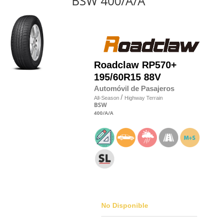
BSW 400/A/A
Roadclaw
RP570+
195/60R15 88V
Automóvil de Pasajeros
/
All-Season
Highway Terrain
BSW
400
/A
/A
No Disponible