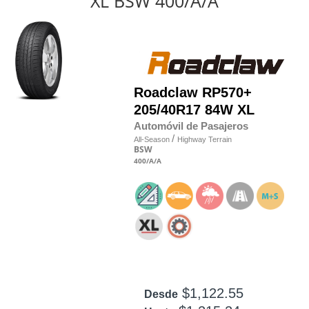
XL BSW 400/A/A
Roadclaw
RP570+
205/40R17 84W XL
Automóvil de Pasajeros
/
All-Season
Highway Terrain
BSW
400
/A
/A
$1,122.55
Desde