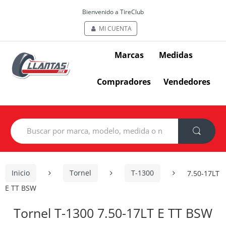
Bienvenido a TireClub
MI CUENTA
Marcas
Medidas
Compradores
Vendedores
Search
for:
Inicio
Tornel
T-1300
7.50-17LT
E TT BSW
Tornel T-1300 7.50-17LT E TT BSW