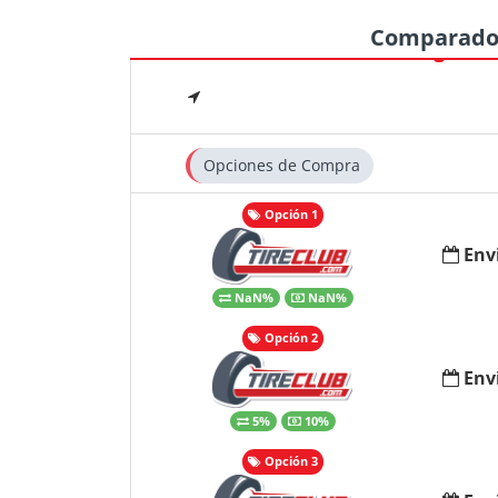
Comparado
Opciones de Compra
Opción 1
Env
NaN%
NaN%
Opción 2
Env
5%
10%
Opción 3