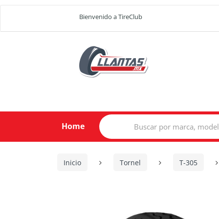
Bienvenido a TireClub
Search
Home
for:
Inicio
Tornel
T-305