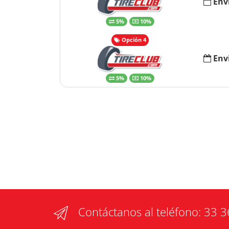
Env
5%
10%
Opción 4
Env
5%
10%
Contáctanos al teléfono:
33 3