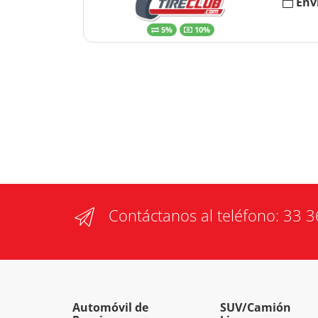
Env
5%
10%
Contáctanos al teléfono:
33 3
Automóvil de
SUV/Camión