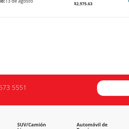
io:
13 de agosto
$2,975.63
673 5551
SUV/Camión
Automóvil de