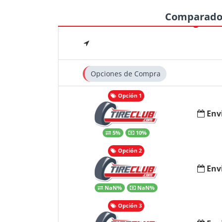
Comparado
Opciones de Compra
Opción 1
Env
5%
10%
Opción 2
Env
NaN%
NaN%
Opción 3