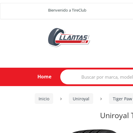
Bienvenido a TireClub
Search
Home
for:
Inicio
Uniroyal
Tiger Paw
Uniroyal