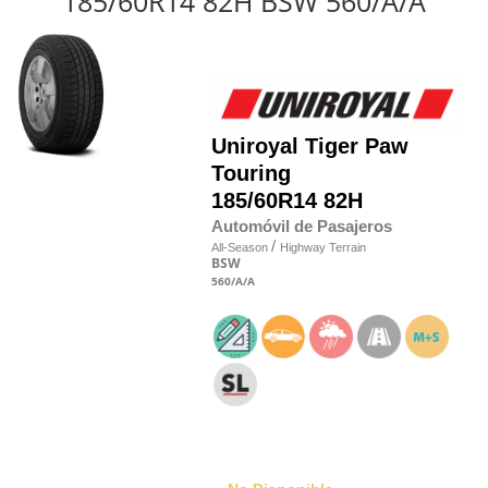
185/60R14 82H BSW 560/A/A
Uniroyal
Tiger Paw
Touring
185/60R14 82H
Automóvil de Pasajeros
/
All-Season
Highway Terrain
BSW
560
/A
/A