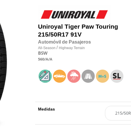
Uniroyal
Tiger Paw Touring
215/50R17 91V
Automóvil de Pasajeros
/
All-Season
Highway Terrain
BSW
560
/A
/A
Medidas