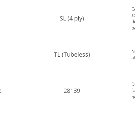
C
s
SL (4 ply)
d
p
N
TL (Tubeless)
a
D
e
28139
f
n