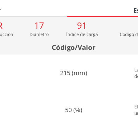
r
E
R
17
91
ucción
Diametro
Índice de carga
Código d
Código/Valor
L
215 (mm)
d
E
50 (%)
u