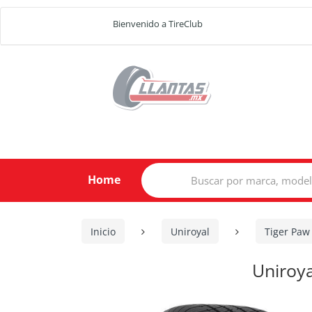
Bienvenido a TireClub
Search
Home
for:
Inicio
Uniroyal
Tiger Paw
Uniroy