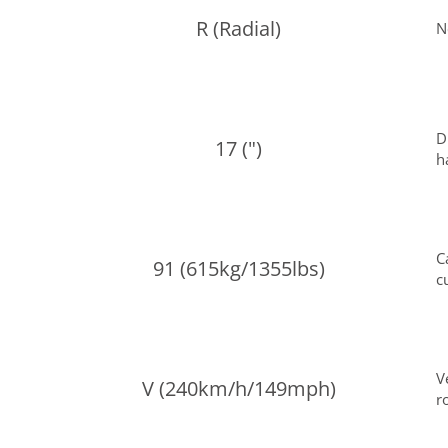
R (Radial)
N
D
17 (")
h
C
91 (615kg/1355lbs)
c
V
V (240km/h/149mph)
r