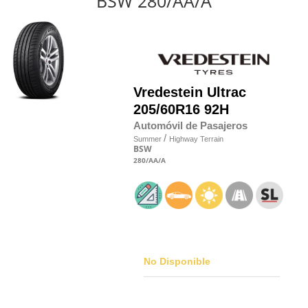
BSW 280/AA/A
Vredestein
Ultrac
205/60R16 92H
Automóvil de Pasajeros
/
Summer
Highway Terrain
BSW
280
/AA
/A
No Disponible