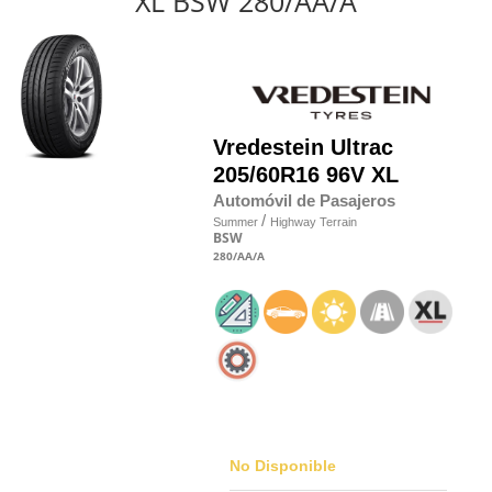
XL BSW 280/AA/A
Vredestein
Ultrac
205/60R16 96V XL
Automóvil de Pasajeros
/
Summer
Highway Terrain
BSW
280
/AA
/A
No Disponible