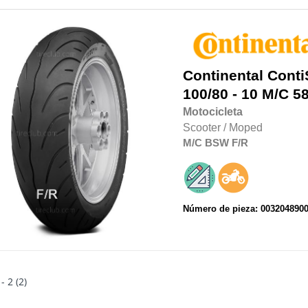
Continental
Conti
100/80 - 10 M/C 5
Motocicleta
Scooter / Moped
M/C
BSW
F/R
Número de pieza: 003204890
 - 2 (2)