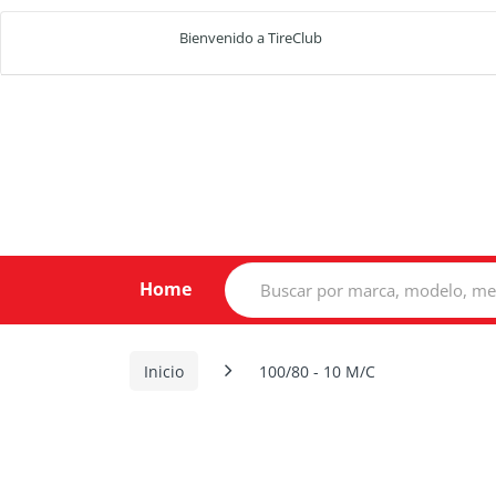
Bienvenido a TireClub
Search
Home
for:
Inicio
100/80 - 10 M/C