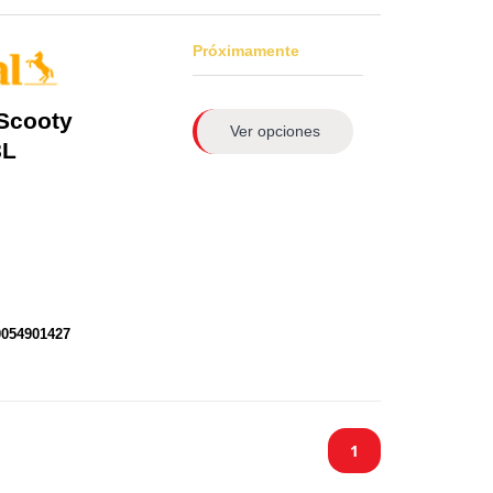
Próximamente
Scooty
Ver opciones
8L
0054901427
1