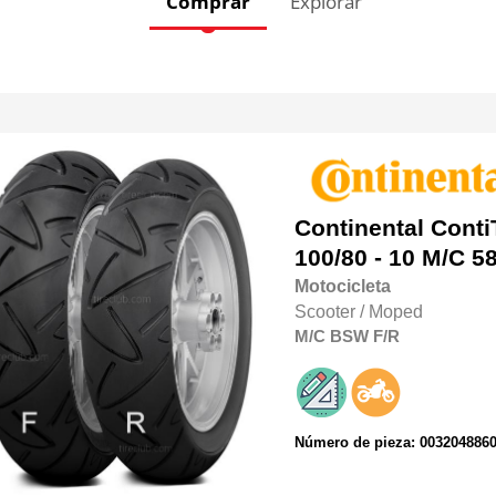
Comprar
Explorar
Continental
Conti
100/80 - 10 M/C 5
Motocicleta
Scooter / Moped
M/C
BSW
F/R
Número de pieza: 003204886