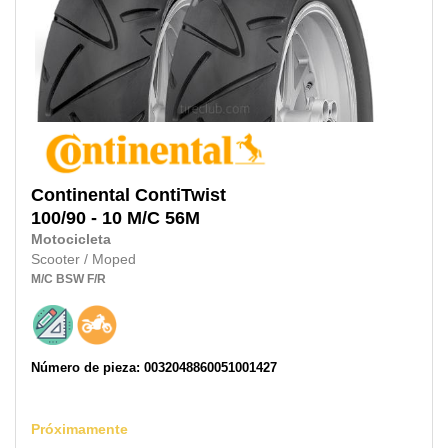
Continental
ContiTwist
100/90 - 10 M/C 56M
Motocicleta
Scooter / Moped
M/C
BSW
F/R
Número de pieza: 0032048860051001427
Próximamente