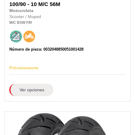
100/90 - 10 M/C 56M
Motocicleta
Scooter / Moped
M/C
BSW
F/R
Número de pieza: 0032048850051001428
Próximamente
Ver opciones