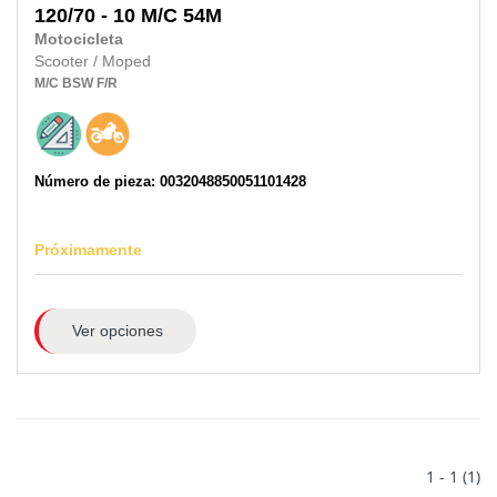
120/70 - 10 M/C 54M
Motocicleta
Scooter / Moped
M/C
BSW
F/R
Número de pieza: 0032048850051101428
Próximamente
Ver opciones
1 - 1 (1)