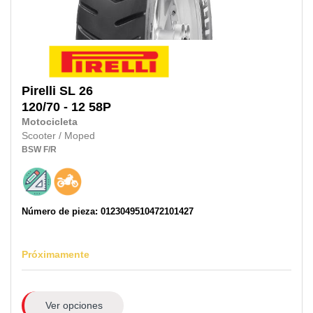
Pirelli
SL 26
120/70 - 12 58P
Motocicleta
Scooter / Moped
BSW
F/R
Número de pieza: 0123049510472101427
Próximamente
Ver opciones