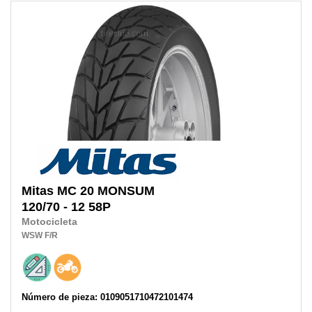
Mitas
MC 20 MONSUM
120/70 - 12 58P
Motocicleta
WSW
F/R
Número de pieza: 0109051710472101474