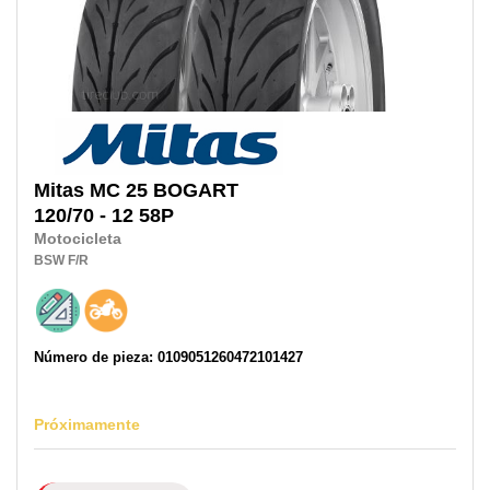
Mitas
MC 25 BOGART
120/70 - 12 58P
Motocicleta
BSW
F/R
Número de pieza: 0109051260472101427
Próximamente