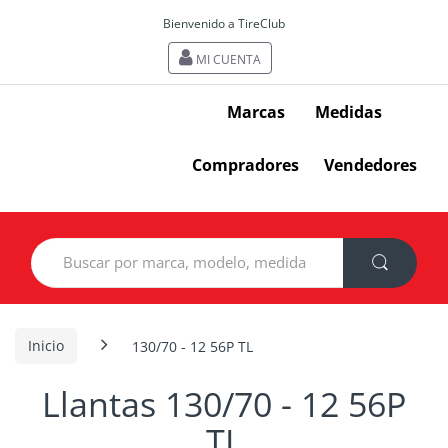
Bienvenido a TireClub
MI CUENTA
Marcas
Medidas
Compradores
Vendedores
Search
for:
Inicio
130/70 - 12 56P TL
Llantas 130/70 - 12 56P
TL