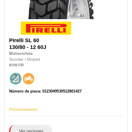
Pirelli
SL 60
130/80 - 12 60J
Motocicleta
Scooter / Moped
BSW
F/R
Número de pieza: 0123049530512801427
Próximamente
Ver opciones