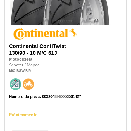
Continental
ContiTwist
130/90 - 10 M/C 61J
Motocicleta
Scooter / Moped
M/C
BSW
F/R
Número de pieza: 0032048860053501427
Próximamente