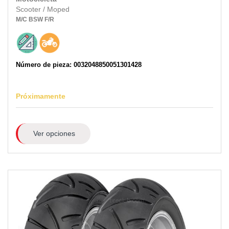
Scooter / Moped
M/C
BSW
F/R
Número de pieza: 0032048850051301428
Próximamente
Ver opciones