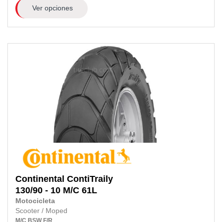
Ver opciones
Continental
ContiTraily
130/90 - 10 M/C 61L
Motocicleta
Scooter / Moped
M/C
BSW
F/R