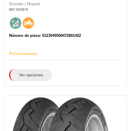
Scooter / Moped
M/C
BSW
R
Número de pieza: 0123049500472801422
Próximamente
Ver opciones