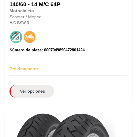
140/60 - 14 M/C 64P
Motocicleta
Scooter / Moped
M/C
BSW
R
Número de pieza: 0007049890472801424
Próximamente
Ver opciones