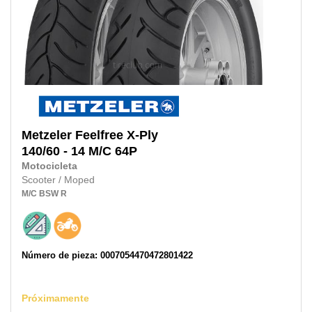
Metzeler
Feelfree X-Ply
140/60 - 14 M/C 64P
Motocicleta
Scooter / Moped
M/C
BSW
R
Número de pieza: 0007054470472801422
Próximamente