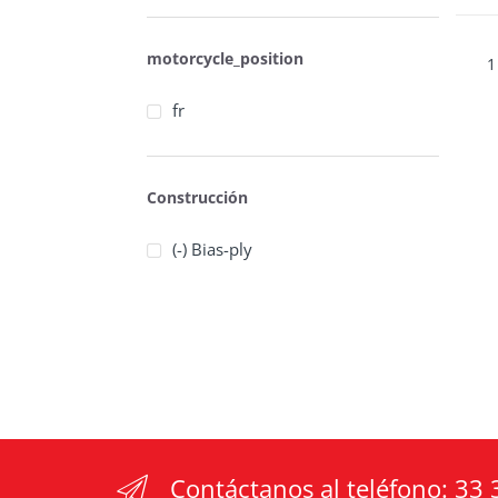
motorcycle_position
1
fr
Construcción
(-) Bias-ply
Contáctanos al teléfono:
33 