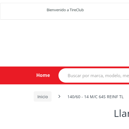
Bienvenido a TireClub
Search
Home
for:
Inicio
140/60 - 14 M/C 64S REINF TL
Lla