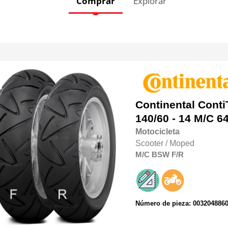
Comprar
Explorar
Continental
Conti
140/60 - 14 M/C 6
Motocicleta
Scooter / Moped
M/C
BSW
F/R
Número de pieza: 003204886