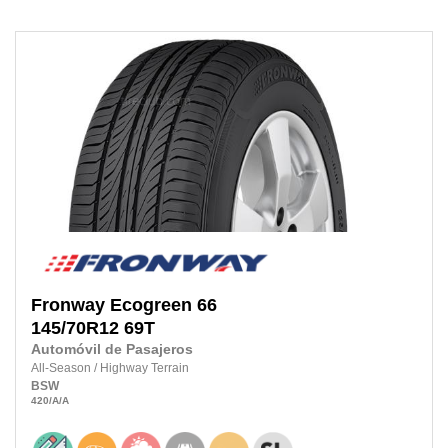
Fronway
Ecogreen 66
145/70R12 69T
Automóvil de Pasajeros
All-Season
/
Highway Terrain
BSW
420
/A
/A