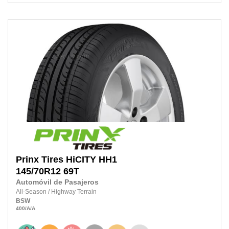
Prinx Tires
HiCITY HH1
145/70R12 69T
Automóvil de Pasajeros
All-Season
/
Highway Terrain
BSW
400
/A
/A