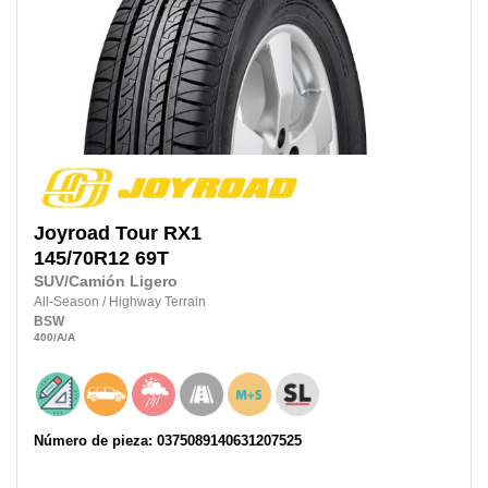
Joyroad
Tour RX1
145/70R12 69T
SUV/Camión Ligero
All-Season
/
Highway Terrain
BSW
400
/A
/A
Número de pieza: 0375089140631207525