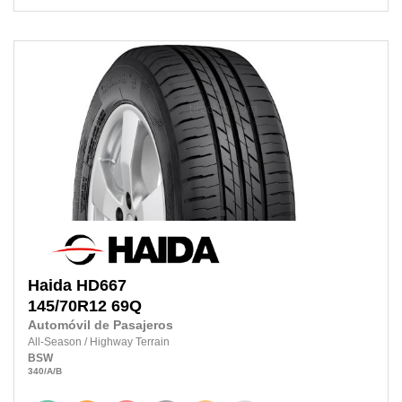
Haida
HD667
145/70R12 69Q
Automóvil de Pasajeros
All-Season
/
Highway Terrain
BSW
340
/A
/B