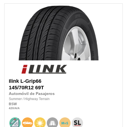
Ilink
L-Grip66
145/70R12 69T
Automóvil de Pasajeros
Summer
/
Highway Terrain
BSW
420
/A
/A