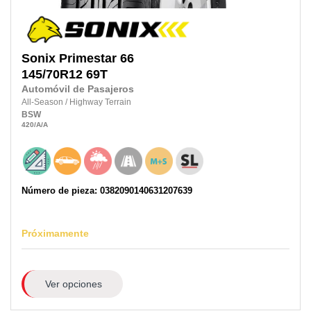
Sonix
Primestar 66
145/70R12 69T
Automóvil de Pasajeros
All-Season
/
Highway Terrain
BSW
420
/A
/A
Número de pieza: 0382090140631207639
Próximamente
Ver opciones