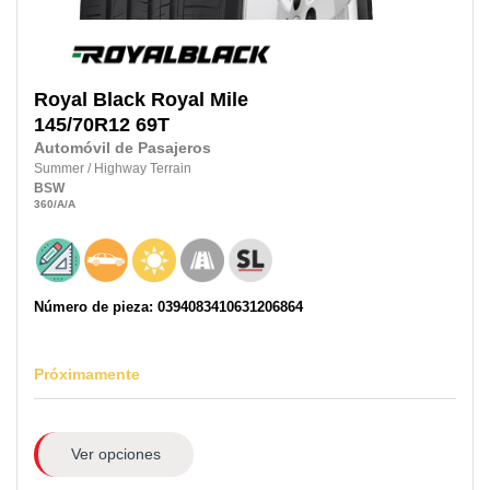
Royal Black
Royal Mile
145/70R12 69T
Automóvil de Pasajeros
Summer
/
Highway Terrain
BSW
360
/A
/A
Número de pieza: 0394083410631206864
Próximamente
Ver opciones