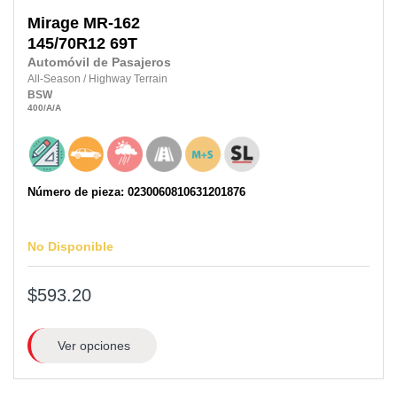
Mirage
MR-162
145/70R12 69T
Automóvil de Pasajeros
All-Season
/
Highway Terrain
BSW
400
/A
/A
Número de pieza: 0230060810631201876
No Disponible
$593.20
Ver opciones