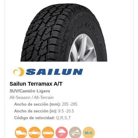
Sailun
Terramax A/T
SUV/Camión Ligero
All-Season
/
All-Terrain
Ancho de sección (mm):
205 -285
Ancho de sección (in):
9.5 -10.5
Código de velocidad:
Q,R,S,T