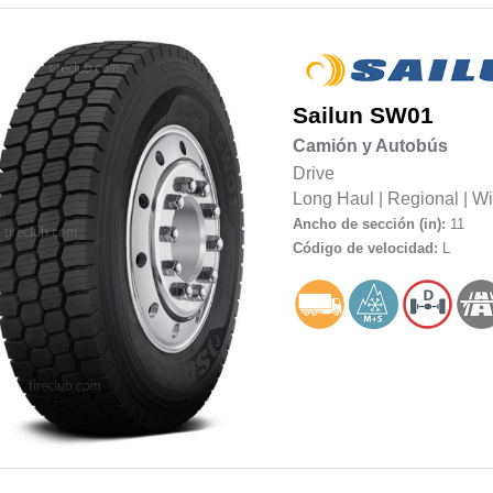
Sailun
SW01
Camión y Autobús
Drive
Long Haul
|
Regional
|
Wi
Ancho de sección (in):
11
Código de velocidad:
L