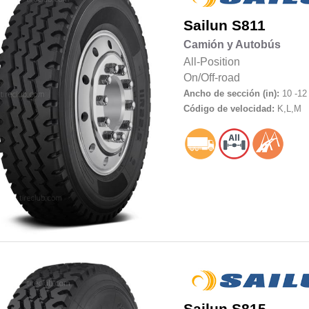
Sailun
S811
Camión y Autobús
All-Position
On/Off-road
Ancho de sección (in):
10 -12
Código de velocidad:
K,L,M
Sailun
S815