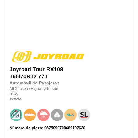
Joyroad
Tour RX108
165/70R12 77T
Automóvil de Pasajeros
All-Season
/
Highway Terrain
BSW
400
/A
/A
Número de pieza: 0375090700689107620