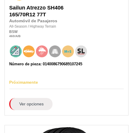
Sailun
Atrezzo SH406
165/70R12 77T
Automóvil de Pasajeros
All-Season
/
Highway Terrain
BSW
460
/A
/B
Número de pieza: 0140086790689107245
Próximamente
Ver opciones