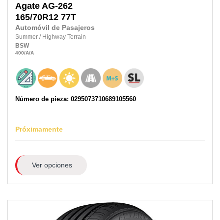
Agate
AG-262
165/70R12 77T
Automóvil de Pasajeros
Summer
/
Highway Terrain
BSW
400
/A
/A
Número de pieza: 0295073710689105560
Próximamente
Ver opciones