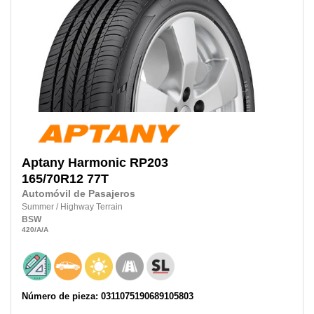
Aptany
Harmonic RP203
165/70R12 77T
Automóvil de Pasajeros
Summer
/
Highway Terrain
BSW
420
/A
/A
Número de pieza: 0311075190689105803