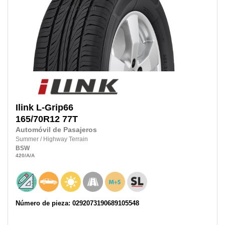
Ilink
L-Grip66
165/70R12 77T
Automóvil de Pasajeros
Summer
/
Highway Terrain
BSW
420
/A
/A
Número de pieza: 0292073190689105548