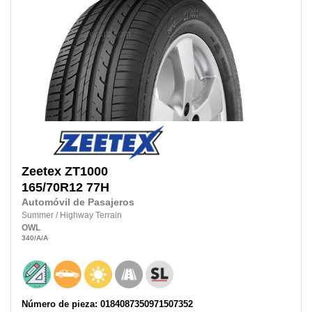
Zeetex
ZT1000
165/70R12 77H
Automóvil de Pasajeros
Summer
/
Highway Terrain
OWL
340
/A
/A
Número de pieza: 0184087350971507352