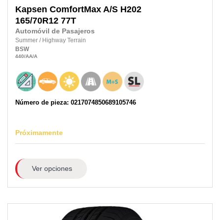
Kapsen
ComfortMax A/S H202
165/70R12 77T
Automóvil de Pasajeros
Summer
/
Highway Terrain
BSW
440
/AA
/A
Número de pieza: 0217074850689105746
Próximamente
Ver opciones