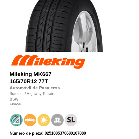
Mileking
MK667
165/70R12 77T
Automóvil de Pasajeros
Summer
/
Highway Terrain
BSW
340
/A
/B
Número de pieza: 0251085370689107080