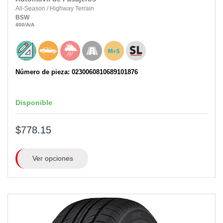
All-Season
/
Highway Terrain
BSW
400
/A
/A
Número de pieza: 0230060810689101876
Disponible
$778.15
Ver opciones