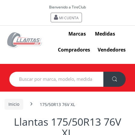
Bienvenido a TireClub
MI CUENTA
Marcas
Medidas
Compradores
Vendedores
Search
for:
Inicio
175/50R13 76V XL
Llantas 175/50R13 76V
XL