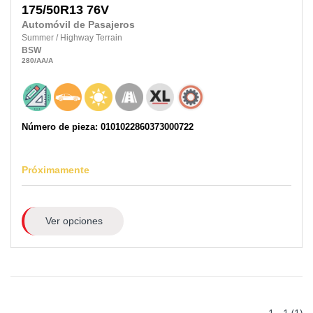
175/50R13 76V
Automóvil de Pasajeros
Summer
/
Highway Terrain
BSW
280
/AA
/A
Número de pieza: 0101022860373000722
Próximamente
Ver opciones
1 - 1 (1)