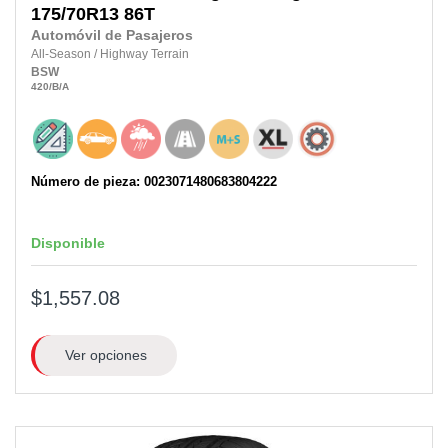
175/70R13 86T
Automóvil de Pasajeros
All-Season
/
Highway Terrain
BSW
420
/B
/A
Número de pieza: 0023071480683804222
Disponible
$1,557.08
Ver opciones