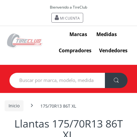
Bienvenido a TireClub
MI CUENTA
Marcas
Medidas
Compradores
Vendedores
Search
for:
Inicio
175/70R13 86T XL
Llantas 175/70R13 86T
XL