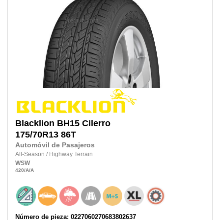
Blacklion
BH15 Cilerro
175/70R13 86T
Automóvil de Pasajeros
All-Season
/
Highway Terrain
WSW
420
/A
/A
Número de pieza: 0227060270683802637