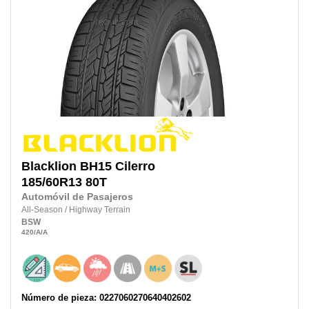
Blacklion
BH15 Cilerro
185/60R13 80T
Automóvil de Pasajeros
All-Season
/
Highway Terrain
BSW
420
/A
/A
Número de pieza: 0227060270640402602