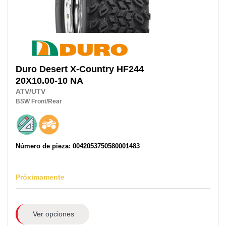
Duro
Desert X-Country HF244
20X10.00-10 NA
ATV/UTV
BSW
Front/Rear
Número de pieza: 0042053750580001483
Próximamente
Ver opciones