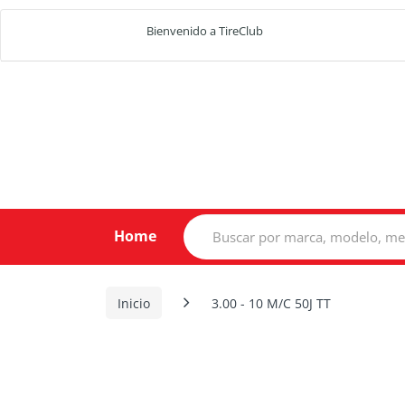
Bienvenido a TireClub
Search
Home
for:
Inicio
3.00 - 10 M/C 50J TT