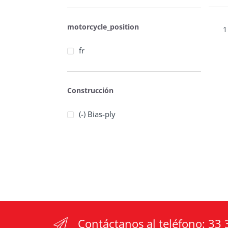
motorcycle_position
1
fr
Construcción
(-) Bias-ply
Contáctanos al teléfono:
33 