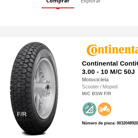
Comprar
Explorar
Continental
Conti
3.00 - 10 M/C 50J
Motocicleta
Scooter / Moped
M/C
BSW
F/R
Número de pieza: 003204892