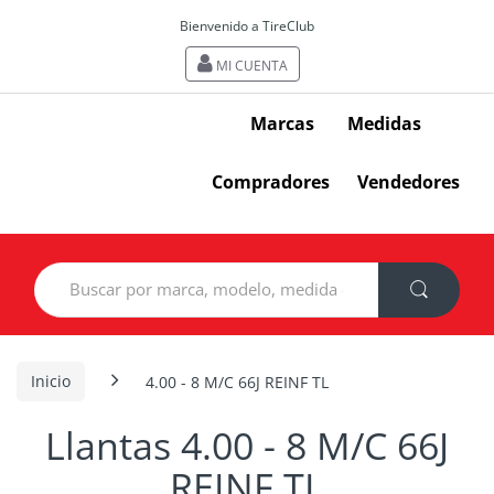
Bienvenido a TireClub
MI CUENTA
Marcas
Medidas
Compradores
Vendedores
Search
for:
Inicio
4.00 - 8 M/C 66J REINF TL
Llantas 4.00 - 8 M/C 66J
REINF TL