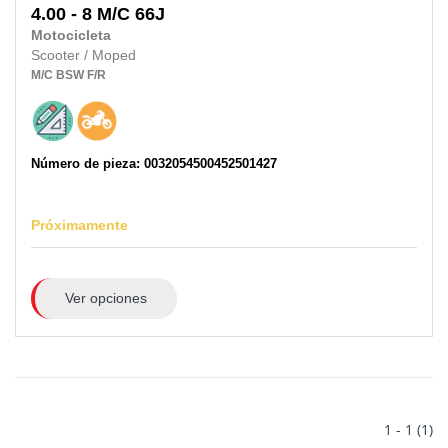
4.00 - 8 M/C 66J
Motocicleta
Scooter / Moped
M/C
BSW
F/R
Número de pieza: 0032054500452501427
Próximamente
Ver opciones
1 - 1 (1)