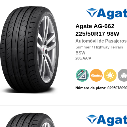
Agate
AG-662
225/50R17
98W
Automóvil de Pasajeros
Summer
/
Highway Terrain
BSW
280
/AA
/A
Número de pieza: 029507809