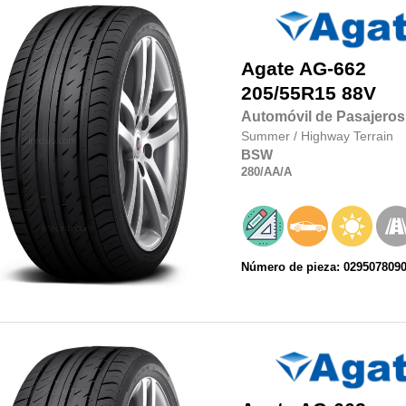
Agate
AG-662
205/55R15
88V
Automóvil de Pasajeros
Summer
/
Highway Terrain
BSW
280
/AA
/A
Número de pieza: 029507809