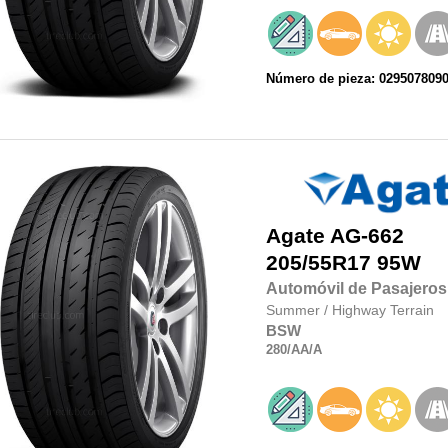
Número de pieza: 029507809
Agate
AG-662
205/55R17
95W
Automóvil de Pasajeros
Summer
/
Highway Terrain
BSW
280
/AA
/A