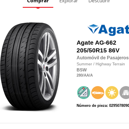
Comprar
Explorar
Descubrir
Agate
AG-662
205/50R15
86V
Automóvil de Pasajeros
Summer
/
Highway Terrain
BSW
280
/AA
/A
Número de pieza: 029507809