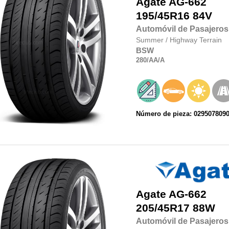
Agate
AG-662
195/45R16
84V
Automóvil de Pasajeros
Summer
/
Highway Terrain
BSW
280
/AA
/A
Número de pieza: 029507809
Agate
AG-662
205/45R17
88W
Automóvil de Pasajeros