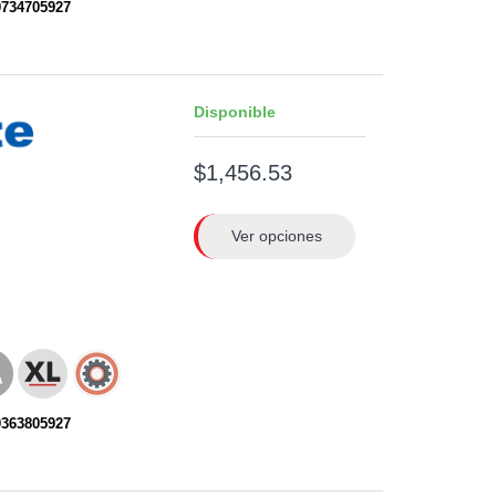
0734705927
Disponible
$1,456.53
Ver opciones
0363805927