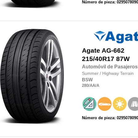
Número de pieza: 029507809
Agate
AG-662
215/40R17
87W
Automóvil de Pasajeros
Summer
/
Highway Terrain
BSW
280
/AA
/A
Número de pieza: 029507809