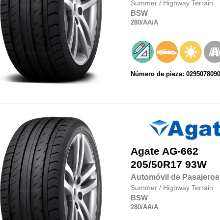
Summer
/
Highway Terrain
BSW
280
/AA
/A
Número de pieza: 029507809
Agate
AG-662
205/50R17
93W
Automóvil de Pasajeros
Summer
/
Highway Terrain
BSW
280
/AA
/A