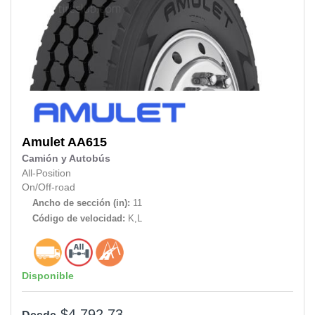
Amulet
AA615
Camión y Autobús
All-Position
On/Off-road
Ancho de sección (in):
11
Código de velocidad:
K,L
Disponible
$4,792.73