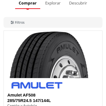
Comprar
Explorar
Descubrir
Filtros
Amulet
AF508
285/75R24.5
147/144L
Camión y Autobús