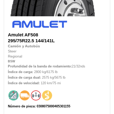
Amulet
AF508
295/75R22.5
144/141L
Camión y Autobús
Steer
Regional
BSW
Profundidad de la banda de rodamiento:
21/32nds
Índice de carga:
2800 kg/6175 lb
Índice de carga dual:
2575 kg/5675 lb
Índice de velocidad:
120 km/75 mi
Número de pieza: 0308075000405301155