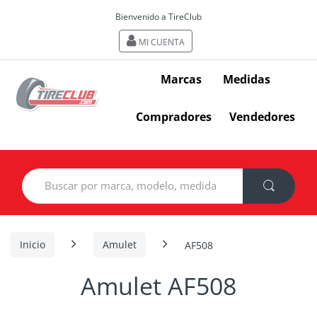
Bienvenido a TireClub
MI CUENTA
Marcas
Medidas
Compradores
Vendedores
Search
for:
Inicio
Amulet
AF508
Amulet AF508