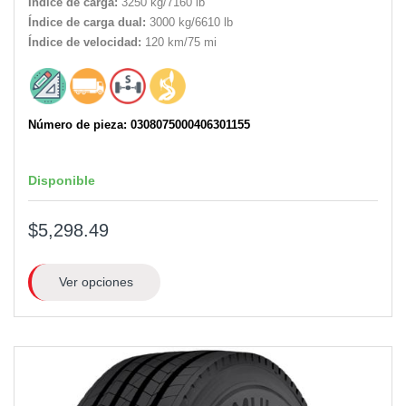
Índice de carga:
3250 kg/7160 lb
Índice de carga dual:
3000 kg/6610 lb
Índice de velocidad:
120 km/75 mi
Número de pieza: 0308075000406301155
Disponible
$5,298.49
Ver opciones