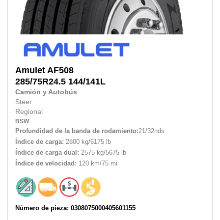
Amulet
AF508
285/75R24.5
144/141L
Camión y Autobús
Steer
Regional
BSW
Profundidad de la banda de rodamiento:
21/32nds
Índice de carga:
2800 kg/6175 lb
Índice de carga dual:
2575 kg/5675 lb
Índice de velocidad:
120 km/75 mi
Número de pieza: 0308075000405601155